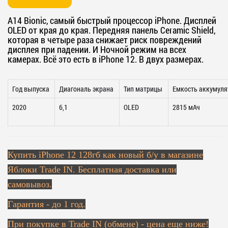
A14 Bionic, самый быстрый процессор iPhone. Дисплей
OLED от края до края. Передняя панель Ceramic Shield,
которая в четыре раза снижает риск повреждений
дисплея при падении. И Ночной режим на всех
камерах. Всё это есть в iPhone 12. В двух размерах.
Год выпуска
Диагональ экрана
Тип матрицы
Емкость аккумуля
2020
6,1
OLED
2815 мАч
Купить iPhone 12 128гб как новый б/у в магазине
Яблоки Trade IN. Бесплатная доставка или
самовывоз.
Гарантия - до 1 год.
При покупке в Trade IN (обмене) - цена еще ниже!