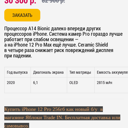
30 300 р.
82 900 р.
ЗАКАЗАТЬ
Процессор A14 Bionic далеко впереди других
процессоров iPhone. Система камер Pro гораздо лучше
работает при слабом освещении —
а на iPhone 12 Pro Max ещё лучше. Ceramic Shield
в четыре раза снижает риск повреждений дисплея
при падении.
Год выпуска
Диагональ экрана
Тип матрицы
Емкость аккумуля
2020
6,1
OLED
2815 мАч
Купить
iPhone 12 Pro 256гб как новый б/у в
магазине Яблоки Trade IN. Бесплатная доставка или
самовывоз.