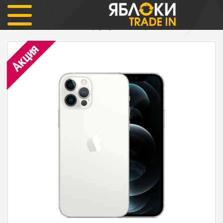
iPhone 12 Pro 256гб Silver (серебристый цвет) Как новый
Акция