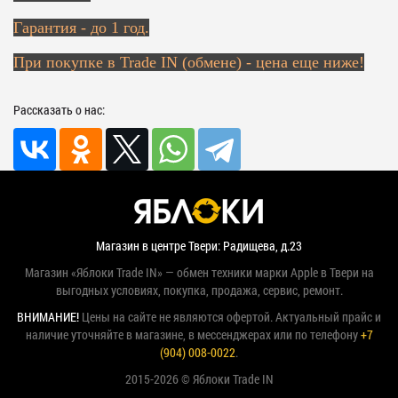
Гарантия - до 1 год.
При покупке в Trade IN (обмене) - цена еще ниже!
Рассказать о нас:
Магазин в центре Твери: Радищева, д.23
Магазин «Яблоки Trade IN» — обмен техники марки Apple в Твери на
выгодных условиях, покупка, продажа, сервис, ремонт.
ВНИМАНИЕ!
Цены на сайте не являются офертой. Актуальный прайс и
наличие уточняйте в магазине, в мессенджерах или по телефону
+7
(904) 008-0022
.
2015-2026 © Яблоки Trade IN