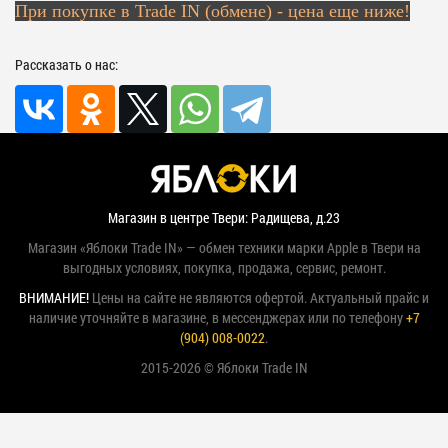
При покупке в Trade IN (обмене) - цена еще ниже!
Рассказать о нас:
Магазин в центре Твери: Радищева, д.23
Магазин «Яблоки Trade IN» — обмен техники марки Apple в Твери на
выгодных условиях, покупка, продажа, сервис, ремонт.
ВНИМАНИЕ!
Цены на сайте не являются офертой. Актуальный прайс и
наличие уточняйте в магазине, в мессенджерах или по телефону
+7
(904) 008-0022
.
2015-2026 © Яблоки Trade IN