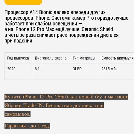
Процессор A14 Bionic далеко впереди других
процессоров iPhone. Система камер Pro гораздо лучше
работает при слабом освещении —
а на iPhone 12 Pro Max ещё лучше. Ceramic Shield
в четыре раза снижает риск повреждений дисплея
при падении.
Год выпуска
Диагональ экрана
Тип матрицы
Емкость аккумуля
2020
6,1
OLED
2815 мАч
Купить
iPhone 12 Pro 256гб как новый б/у в магазине
Яблоки Trade IN. Бесплатная доставка или
самовывоз.
Гарантия - до 1 год.