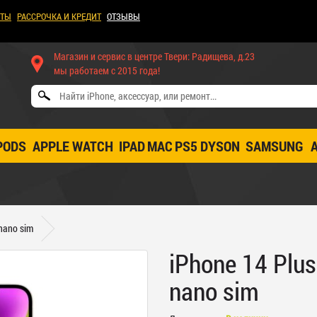
КТЫ
РАССРОЧКА И КРЕДИТ
ОТЗЫВЫ
Магазин и сервис в центре Твери: Радищева, д.23
мы работаем с 2015 года!
PODS
APPLE WATCH
IPAD
MAC
PS5
DYSON
SAMSUNG
nano sim
iPhone 14 Plu
nano sim