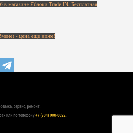
гб в магазине Яблоки Trade IN. Бесплатная
бмене) - цена еще ниже!
родажа, сервис, ремонт.
рах или по телефону
+7 (904) 008-0022
.