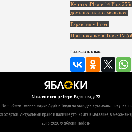
Купить
iPhone 14 Plus 256
доставка или самовывоз.
Гарантия - 1 год.
При покупке в Trade IN (о
Рассказать о нас:
Магазин в центре Твери: Радищева, д.23
IN» — обмен техники марки Apple в Твери на выгодных условиях, покупка, п
я офертой. Актуальный прайс и наличие уточняйте в магазине, в мессендже
2015-2026 © Яблоки Trade IN