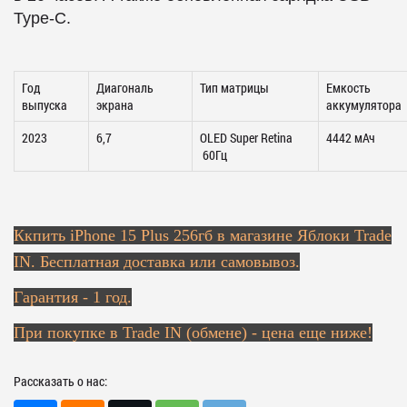
Type-C.
Год
Диагональ
Тип матрицы
Емкость
выпуска
экрана
аккумулятора
2023
6,7
OLED Super Retina
4442 мАч
60Гц
Ккпить
iPhone 15 Plus 256гб в магазине Яблоки Trade
IN. Бесплатная доставка или самовывоз.
Гарантия - 1 год.
При покупке в Trade IN (обмене) - цена еще ниже!
Рассказать о нас: