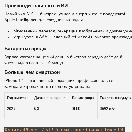
Производительность и ИИ
Новый чип A19 — быстрее, умнее и энергичнее, с поддержкой
Apple Intelligence для ежедневных задач.
Мгновенный перевод, генерация изображений и другие умн
Игры уровня AAA — плавный геймплей и высокая производи
Батарея и зарядка
Заряда хватает на целый день, а быстрая зарядка даёт до 8
часов видео всего за 10 минут.
Больше, чем смартфон
iPhone 17 — ваш личный помощник, профессиональная
камера и игровой центр в одном устройстве.
Год выпуска
Диагональ экрана
Тип матрицы
Емкость аккумуля
2025
6,3
OLED
3692 мАч
Купить
iPhone 17
512
гб в магазине Яблоки Trade IN.