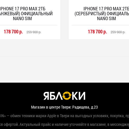
IPHONE 17 PRO MAX 2ТБ
IPHONE 17 PRO MAX 2Т
АНЖЕВЫЙ) ОФИЦИАЛЬНЫЙ
(СЕРЕБРИСТЫЙ) ОФИЦИАЛ
NANO SIM
NANO SIM
178 700 р.
178 700 р.
259 900 р.
259 900 р.
Магазин в центре Твери: Радищева, д.23
IN» — обмен техники марки Apple в Твери на выгодных условиях, покупка, п
я офертой. Актуальный прайс и наличие уточняйте в магазине, в мессендже