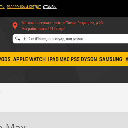
КТЫ
РАССРОЧКА И КРЕДИТ
ОТЗЫВЫ
Магазин и сервис в центре Твери: Радищева, д.23
мы работаем с 2015 года!
PODS
APPLE WATCH
IPAD
MAC
PS5
DYSON
SAMSUNG
o Max