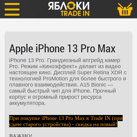
iPhone
iPhone 13 Pro Max
Apple
iPhone 13 Pro
Max
iPhone 13 Pro. Грандиозный апгрейд камер
Pro. Режим «Киноэффект» делает из видео
настоящее кино. Дисплей Super Retina XDR с
технологией ProMotion для более быстрого и
плавного взаимодействия. А15 Bionic —
самый быстрый чип для iPhone. Прочный
корпус и огромный прирост ресурса
аккумулятора.
При покупке iPhone 13 Pro Max в Trade IN (при
сдаче старого устройства) - скидка на новый!
ВАЖНО!