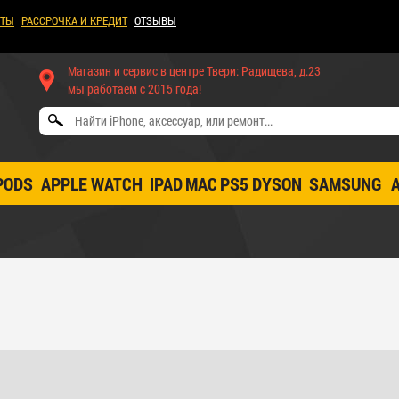
КТЫ
РАССРОЧКА И КРЕДИТ
ОТЗЫВЫ
Магазин и сервис в центре Твери: Радищева, д.23
мы работаем с 2015 года!
PODS
APPLE WATCH
IPAD
MAC
PS5
DYSON
SAMSUNG