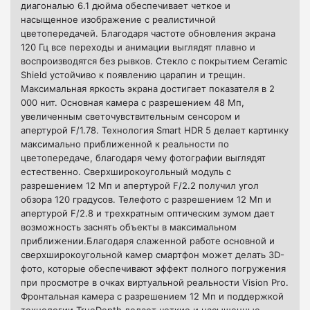
диагональю 6.1 дюйма обеспечивает четкое и
насыщенное изображение с реалистичной
цветопередачей. Благодаря частоте обновления экрана
120 Гц все переходы и анимации выглядят плавно и
воспроизводятся без рывков. Стекло с покрытием Ceramic
Shield устойчиво к появлению царапин и трещин.
Максимальная яркость экрана достигает показателя в 2
000 нит.
Основная камера с разрешением 48 Мп,
увеличенным светочувствительным сенсором и
апертурой F/1.78. Технология Smart HDR 5 делает картинку
максимально приближенной к реальности по
цветопередаче, благодаря чему фотографии выглядят
естественно. Сверхширокоугольный модуль с
разрешением 12 Мп и апертурой F/2.2 получил угол
обзора 120 градусов. Телефото с разрешением 12 Мп и
апертурой F/2.8 и трехкратным оптическим зумом дает
возможность заснять объекты в максимальном
приближении.
Благодаря слаженной работе основной и
сверхширокоугольной камер смартфон может делать 3D-
фото, которые обеспечивают эффект полного погружения
при просмотре в очках виртуальной реальности Vision Pro.
Фронтальная камера с разрешением 12 Мп и поддержкой