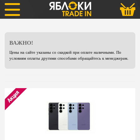
Samsung
Galaxy S26 Ultra
ВАЖНО!
Цены на сайте указаны со скидкой при оплате наличными. По
условиям оплаты другими способами обращайтесь к менеджерам.
Акция