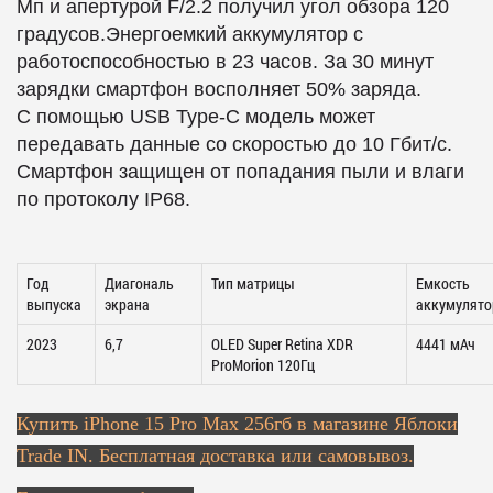
Мп и апертурой
F/2.2 получил угол обзора 120
градусов.
Энергоемкий аккумулятор с
работоспособностью в 23 часов. За 30 минут
зарядки смартфон восполняет 50% заряда.
С
помощью USB Type-C модель может
передавать данные со скоростью до 10 Гбит/с.
Смартфон защищен от попадания пыли и влаги
по протоколу IP68.
Год
Диагональ
Тип матрицы
Емкость
выпуска
экрана
аккумулято
2023
6,7
OLED Super Retina XDR
4441 мАч
ProMorion 120Гц
Купить
iPhone 15 Pro Max 256гб в магазине Яблоки
Trade IN. Бесплатная доставка или самовывоз.