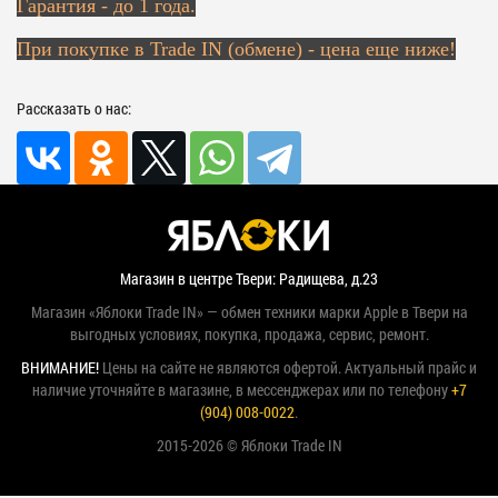
Гарантия - до 1 года.
При покупке в Trade IN (обмене) - цена еще ниже!
Рассказать о нас:
Магазин в центре Твери: Радищева, д.23
Магазин «Яблоки Trade IN» — обмен техники марки Apple в Твери на
выгодных условиях, покупка, продажа, сервис, ремонт.
ВНИМАНИЕ!
Цены на сайте не являются офертой. Актуальный прайс и
наличие уточняйте в магазине, в мессенджерах или по телефону
+7
(904) 008-0022
.
2015-2026 © Яблоки Trade IN