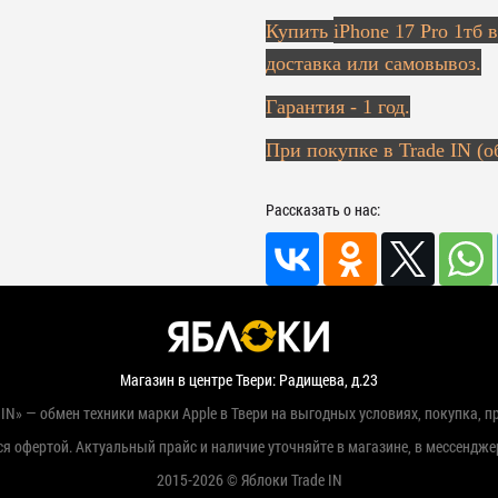
Купить
iPhone 17 Pro 1тб 
доставка или самовывоз.
Гарантия - 1 год.
При покупке в Trade IN (о
Рассказать о нас:
Магазин в центре Твери: Радищева, д.23
IN» — обмен техники марки Apple в Твери на выгодных условиях, покупка, п
я офертой. Актуальный прайс и наличие уточняйте в магазине, в мессендже
2015-2026 © Яблоки Trade IN