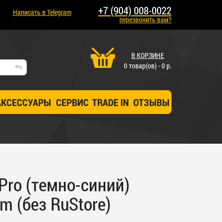
+7 (904) 008-0022
Написать в Telegram
перезвонить вам?
В КОРЗИНЕ
0 товар(ов) - 0 р.
АКСЕССУАРЫ
СЕРВИС
TRADE IN
ОТЗЫВЫ
 Pro (темно-синий)
m (без RuStore)