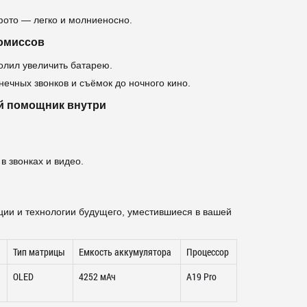
фото — легко и молниеносно.
омиссов
олил увеличить батарею.
нечных звонков и съёмок до ночного кино.
ый помощник внутри
в звонках и видео.
оции и технологии будущего, уместившиеся в вашей
Тип матрицы
Емкость аккумулятора
Процессор
OLED
4252 мАч
А19 Pro