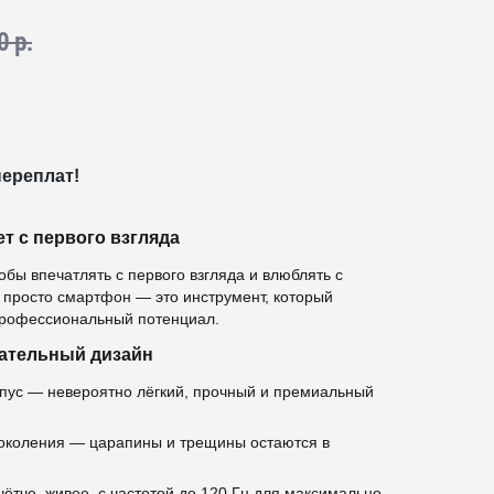
0 р.
переплат!
ет с первого взгляда
обы впечатлять с первого взгляда и влюблять с
 просто смартфон — это инструмент, который
профессиональный потенциал.
гательный дизайн
ус — невероятно лёгкий, прочный и премиальный
поколения — царапины и трещины остаются в
чётче, живее, с частотой до 120 Гц для максимально