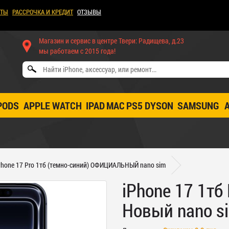
КТЫ
РАССРОЧКА И КРЕДИТ
ОТЗЫВЫ
Магазин и сервис в центре Твери: Радищева, д.23
мы работаем с 2015 года!
PODS
APPLE WATCH
IPAD
MAC
PS5
DYSON
SAMSUNG
Phone 17 Pro 1тб (темно-синий) ОФИЦИАЛЬНЫЙ nano sim
iPhone 17 1тб
Новый nano si