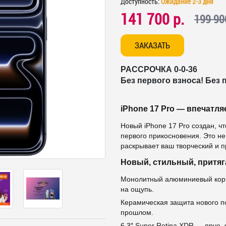
Доступность:
Ожидание 2-3 дня
141 700 р.
199 90
ЗАКАЗАТЬ
РАССРОЧКА 0-0-36
Без первого взноса! Без 
iPhone 17 Pro — впечатля
Новый iPhone 17 Pro создан, чт
первого прикосновения. Это не
раскрывает ваш творческий и 
Новый, стильный, притя
Монолитный алюминиевый корп
на ощупь.
Керамическая защита нового 
прошлом.
6,3″ Super Retina XDR — ярче, 