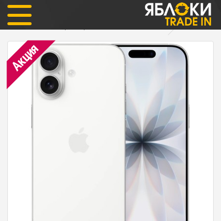
iPhone
iPhone 17 SIM+eSIM
iPhone 17 256гб (белый) ОФИЦИАЛЬНЫЙ SIM+eSIM
Акция