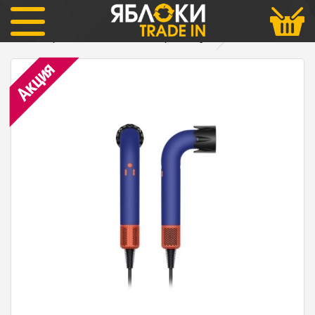
Dyson
Фен Supersonic HD18 Vinca Blue/Topaz Orange
Акция