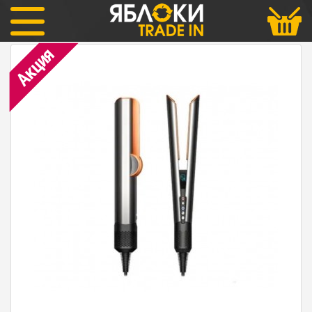
Dyson
Выпрямитель Dyson Airstrait HT01 Nickel
Акция