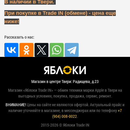
В наличии в Твери.
При покупке в Trade IN (обмене) - цена еще
ниже!
Рассказать о нас:
Магазин в центре Твери: Радищева, д.23
Магазин «Яблоки Trade IN» — обмен техники марки Apple в Твери на
выгодных условиях, покупка, продажа, сервис, ремонт.
ВНИМАНИЕ!
Цены на сайте не являются офертой. Актуальный прайс и
наличие уточняйте в магазине, в мессенджерах или по телефону
+7
(904) 008-0022
.
2015-2026 © Яблоки Trade IN