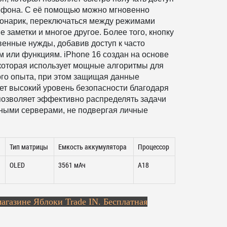
ефона. С её помощью можно мгновенно
фонарик, переключаться между режимами
е заметки и многое другое. Более того, кнопку
венные нужды, добавив доступ к часто
м или функциям.
iPhone 16 создан на основе
, которая использует мощные алгоритмы для
го опыта, при этом защищая данные
ует высокий уровень безопасности благодаря
 позволяет эффективно распределять задачи
ными серверами, не подвергая личные
Тип матрицы
Емкость аккумулятора
Процессор
OLED
3561 мАч
А18
магазине Яблоки Trade IN. Бесплатная