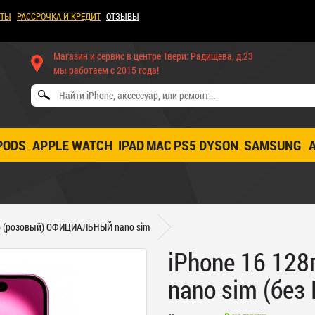
КТЫ
РАССРОЧКА И КРЕДИТ
ОТЗЫВЫ
Магазин и сервис в центре Твери: Радищева, д.23
мы работаем с 2015 года!
PODS
APPLE WATCH
IPAD
MAC
PS5
DYSON
SAMSUNG
гб (розовый) ОФИЦИАЛЬНЫЙ nano sim
iPhone 16 128
nano sim (без 