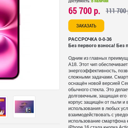
Доступность:
В наличии
65 700 р.
111 700 
ЗАКАЗАТЬ
РАССРОЧКА 0-0-36
Без первого взноса! Без 
Одним из главных преимуще
A18. Этот чип обеспечивае
энергоэффективность, позв
сложными задачами.
Смарт
оснащён новой версией Cera
обычного стекла. Это делае
долговечным, защищая его 
корпус защищён от пыли и 
использования в любых ус
взаимодействовать с увед
использование смартфона 
iPhone 16 стала кнопка Act