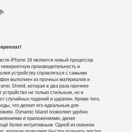
р.
переплат!
ств iPhone 16 является новый процессор
т невероятную производительность и
оляя устройству справляться с самыми
фон выполнен из прочных материалов и
mic Shield, которая в два раза прочнее
т устройство не только стильным, но и
от случайных падений и царапин. Кроме того,
воды, что делает его идеальным для
ловиях.
Dynamic Island позволяет удобно
омлениями и приложениями, делая
ещё более интуитивным.
Одной из новинок
ion, которая позволяет быстро получать доступ