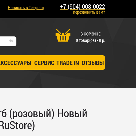
+7 (904) 008-0022
Написать в Telegram
перезвонить вам?
В КОРЗИНЕ
0 товар(ов) - 0 р.
АКСЕССУАРЫ
СЕРВИС
TRADE IN
ОТЗЫВЫ
гб (розовый) Новый
RuStore)