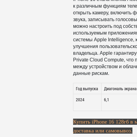
к различным функциям тел
открыть камеру, включить 
звука, записывать голосовы
можно настроить под собст
используемым приложения
системы Apple Intelligence
улучшения пользовательско
владельца. Apple гарантир
Private Cloud Compute, что
между устройством и облач
данные рискам.
Год выпуска
Диагональ экрана
2024
6,1
Купить
iPhone 16 128гб в 
доставка или самовывоз.