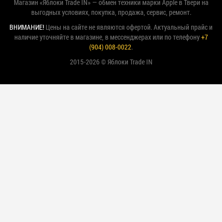
Магазин «Яблоки Trade IN» — обмен техники марки Apple в Твери на
выгодных условиях, покупка, продажа, сервис, ремонт.
ВНИМАНИЕ!
Цены на сайте не являются офертой. Актуальный прайс и
наличие уточняйте в магазине, в мессенджерах или по телефону
+7
(904) 008-0022
.
2015-2026 © Яблоки Trade IN