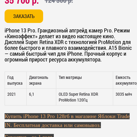
35 700 р.
124 300 р.
ЗАКАЗАТЬ
iPhone 13 Pro. Грандиозный апгрейд камер Pro. Режим
«Киноэффект» делает из видео настоящее кино.
Дисплей Super Retina XDR с технологией ProMotion для
более быстрого и плавного взаимодействия. А15 Bionic
— самый быстрый чип для iPhone. Прочный корпус и
огромный прирост ресурса аккумулятора.
Год
Диагональ
Тип матрицы
Емкость
выпуска
экрана
аккумулято
2021
6,1
OLED Super Retina XDR
3035 мАч
ProMotion 120Гц
Купить
iPhone 13 Pro 128гб в магазине Яблоки Trade
IN. Бесплатная доставка или самовывоз.