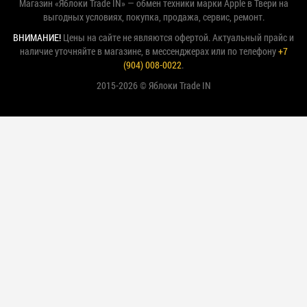
Магазин «Яблоки Trade IN» — обмен техники марки Apple в Твери на
выгодных условиях, покупка, продажа, сервис, ремонт.
ВНИМАНИЕ!
Цены на сайте не являются офертой. Актуальный прайс и
наличие уточняйте в магазине, в мессенджерах или по телефону
+7
(904) 008-0022
.
2015-2026 © Яблоки Trade IN