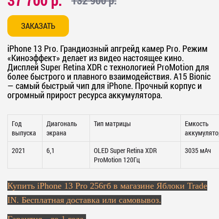
37 700 р.
132 900 р.
ЗАКАЗАТЬ
iPhone 13 Pro. Грандиозный апгрейд камер Pro. Режим
«Киноэффект» делает из видео настоящее кино.
Дисплей Super Retina XDR с технологией ProMotion для
более быстрого и плавного взаимодействия. А15 Bionic
— самый быстрый чип для iPhone. Прочный корпус и
огромный прирост ресурса аккумулятора.
Год
Диагональ
Тип матрицы
Емкость
выпуска
экрана
аккумулято
2021
6,1
OLED Super Retina XDR
3035 мАч
ProMotion 120Гц
Купить
iPhone 13 Pro 256гб в магазине Яблоки Trade
IN. Бесплатная доставка или самовывоз.