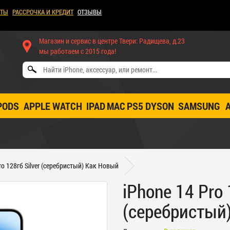
КТЫ
РАССРОЧКА И КРЕДИТ
ОТЗЫВЫ
Магазин и сервис в центре Твери: Радищева, д.23
мы работаем с 2015 года!
PODS
APPLE WATCH
IPAD
MAC
PS5
DYSON
SAMSUNG
ro 128гб Silver (серебристый) Как Новый
iPhone 14 Pro 
(серебристый