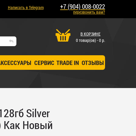
+7 (904) 008-0022
Написать в Telegram
перезвонить вам?
В КОРЗИНЕ
0 товар(ов) - 0 р.
АКСЕССУАРЫ
СЕРВИС
TRADE IN
ОТЗЫВЫ
128гб Silver
) Как Новый