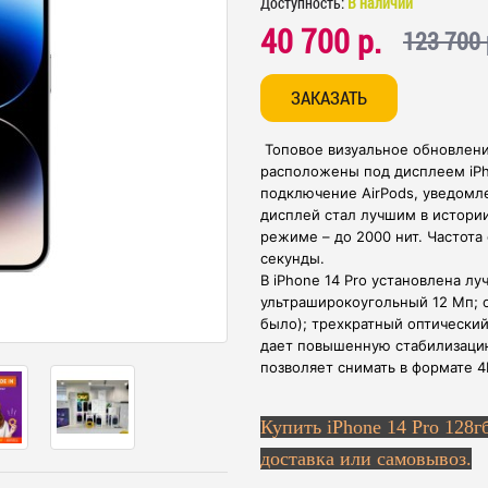
Доступность:
В наличии
40 700 р.
123 700 
ЗАКАЗАТЬ
Топовое визуальное обновлени
расположены под дисплеем iPh
подключение AirPods, уведомл
дисплей стал лучшим в истории 
режиме – до 2000 нит. Частота
секунды.
В iPhone 14 Pro установлена лу
ультраширокоугольный 12 Мп; 
было); трехкратный оптический
дает повышенную стабилизаци
позволяет снимать в формате 4K
Купить
iPhone 14 Pro 128г
доставка или самовывоз.