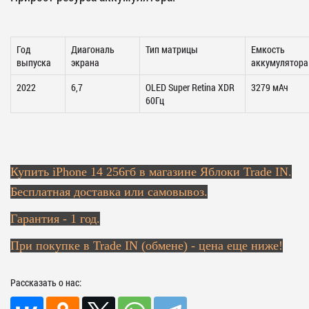
Год
Диагональ
Тип матрицы
Емкость
выпуска
экрана
аккумулятора
2022
6,7
OLED Super Retina XDR
3279 мАч
60Гц
Купить
iPhone 14 256гб в магазине Яблоки Trade IN.
Бесплатная доставка или самовывоз.
Гарантия - 1 год.
При покупке в Trade IN (обмене) - цена еще ниже!
Рассказать о нас: