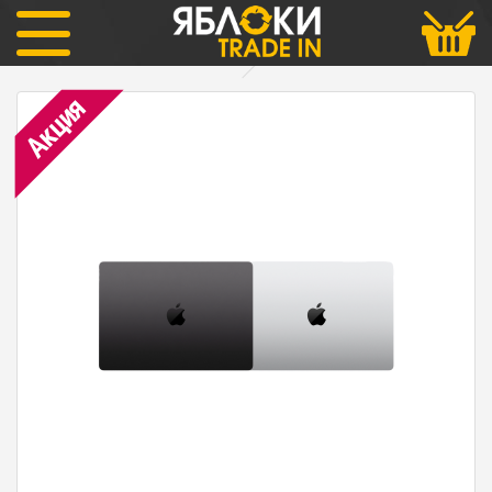
Ноутбуки Macbook
Macbook Pro
MacBook Pro 14" M5/16Gb/1Tb
Акция