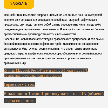
ЗАКАЗАТЬ
MacBook Pro вырывается вперед с чипами M5 Созданные по 3-нанометровой
технологии и оснащенные совершенно новой архитектурой графического
процессора, они представляют собой самые совершенные чипы, когда-либо
созданные для персонального компьютера. И каждый из них приносит больше
профессиональной производительности и возможностей.
Совершенно новый класс архитектуры графического процессора. И это самый
большой прорыв в области графики для Apple. Динамическое кэширование
оптимизирует быструю встроенную память, что значительно увеличивает
среднюю загрузку графического процессора, обеспечивая огромный прирост
производительности для самых требовательных профессиональных
приложений и игр.
Купить Macbook Pro 14" в магазине Яблоки Trade IN.
Бесплатная доставка или самовывоз.
Гарантия - 1 год.
В наличии в Твери. При покупке в Trade IN (обмене)
- цена еще ниже!