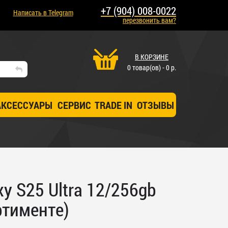
+7 (904) 008-0022
Написать в Telegram
перезвонить вам?
В КОРЗИНЕ
0 товар(ов) - 0 р.
АКСЕССУАРЫ
СЕРВИС
TRADE IN
ОТЗЫВЫ
y S25 Ultra 12/256gb
ртименте)