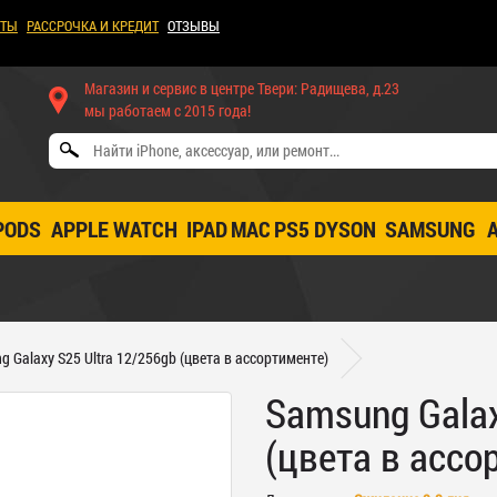
КТЫ
РАССРОЧКА И КРЕДИТ
ОТЗЫВЫ
Магазин и сервис в центре Твери: Радищева, д.23
мы работаем с 2015 года!
PODS
APPLE WATCH
IPAD
MAC
PS5
DYSON
SAMSUNG
g Galaxy S25 Ultra 12/256gb (цвета в ассортименте)
Samsung Galax
(цвета в ассо