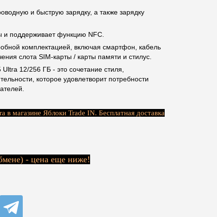
водную и быструю зарядку, а также зарядку
ы и поддерживает функцию NFC.
обной комплектацией, включая смартфон, кабель
ения слота SIM-карты / карты памяти и стилус.
ltra 12/256 ГБ - это сочетание стиля,
тельности, которое удовлетворит потребности
ателей.
a в магазине Яблоки Trade IN. Бесплатная доставка
бмене) - цена еще ниже!