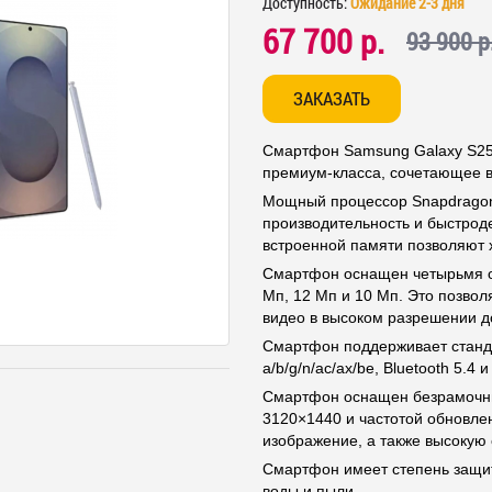
Доступность:
Ожидание 2-3 дня
67 700 р.
93 900 р
ЗАКАЗАТЬ
Смартфон Samsung Galaxy S25 
премиум-класса, сочетающее в
Мощный процессор Snapdragon 8
производительность и быстроде
встроенной памяти позволяют 
Смартфон оснащен четырьмя о
Мп, 12 Мп и 10 Мп. Это позво
видео в высоком разрешении д
Смартфон поддерживает стандар
a/b/g/n/ac/ax/be, Bluetooth 5.4 
Смартфон оснащен безрамочн
3120×1440 и частотой обновлен
изображение, а также высокую 
Смартфон имеет степень защит
воды и пыли.