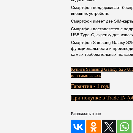
Смартфон поддерживает беспро
внешних устройств.
Смартфон имеет две SIM-карт
Смартфон поставляется с подр
USB Type-C, скрепку для извлеч
Смартфон Samsung Galaxy S25 U
функциональности и производи
самых требовательных пользов
Купить Samsung Galaxy S25 Ultr
или самовывоз.
Гарантия - 1 год.
При покупке в Trade IN (о
Рассказать о нас: