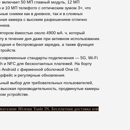
 включает 50 МП главный модуль, 12 МП
 и 10 МП телефото с оптическим зумом 3×, что
ные снимки как в дневное, так и в сложных
ьная камера с высоким разрешением отлично
нков.
тором ёмкостью около 4900 мА. ч, который
ту в течение дня даже при активном использовании.
дная и беспроводная зарядка, а также функция
стройств.
 современные стандарты подключения — 5G, Wi-Fi
th и NFC для бесконтактных платежей. На борту
я Android с фирменной оболочкой One UI,
рфейс и регулярные обновления.
ьный выбор для требовательных пользователей,
 высокая производительность, продвинутые камеры
ом устройстве.
магазине Яблоки Trade IN. Бесплатная доставка или