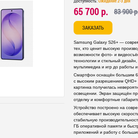
Доступность:
Ожидание 2-3 дня
65 700 р.
83 900 р
ЗАКАЗАТЬ
Samsung Galaxy S26+ — совре
тех, кто ценит высокую произв
возможности фото- и видеосъё
технологии и стильный дизайн
мультимедиа и игр до работы и
Смартфон оснащён большим 6
с высоким разрешением QHD+ и
картинка получилась невероят
освещении. Экран защищён пр
отделку и комфортные габарит
Устройство построено на совр
обеспечивает высокую скорост
стабильную производительност
ГБ оперативной памяти и быстр
приложений и работу с больш