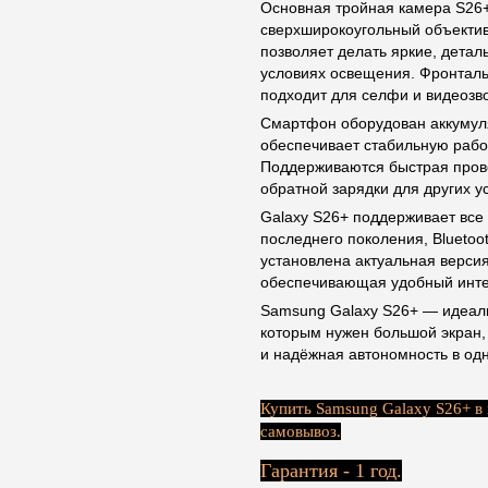
Основная тройная камера S26+
сверхширокоугольный объектив
позволяет делать яркие, деталь
условиях освещения. Фронтал
подходит для селфи и видеозво
Смартфон оборудован аккумуля
обеспечивает стабильную рабо
Поддерживаются быстрая прово
обратной зарядки для других у
Galaxy S26+ поддерживает все
последнего поколения, Bluetoo
установлена актуальная верси
обеспечивающая удобный инте
Samsung Galaxy S26+ — идеал
которым нужен большой экран,
и надёжная автономность в одн
Купить Samsung Galaxy S26+ в 
самовывоз.
Гарантия - 1 год.