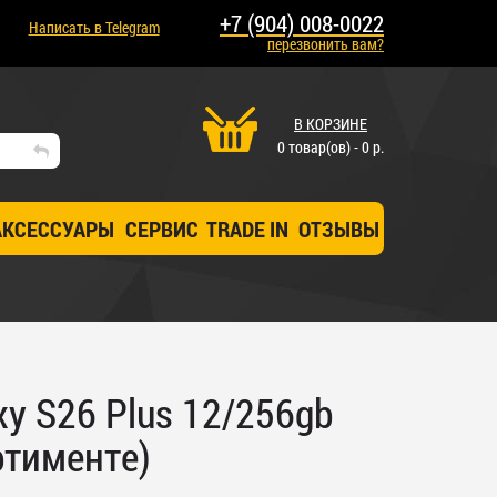
+7 (904) 008-0022
Написать в Telegram
перезвонить вам?
В КОРЗИНЕ
0 товар(ов) - 0 р.
АКСЕССУАРЫ
СЕРВИС
TRADE IN
ОТЗЫВЫ
y S26 Plus 12/256gb
ртименте)