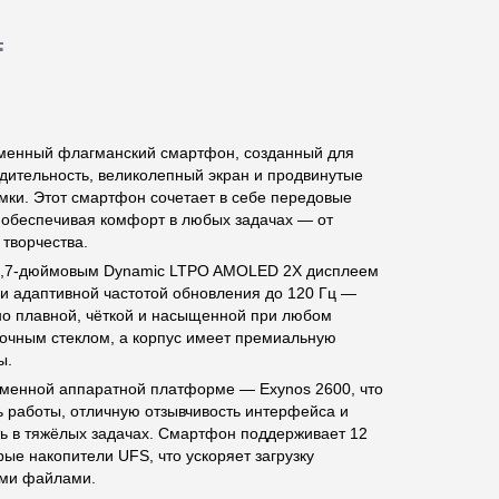
.
менный флагманский смартфон, созданный для
одительность, великолепный экран и продвинутые
мки. Этот смартфон сочетает в себе передовые
, обеспечивая комфорт в любых задачах — от
 творчества.
,7-дюймовым Dynamic LTPO AMOLED 2X дисплеем
 адаптивной частотой обновления до 120 Гц —
но плавной, чёткой и насыщенной при любом
очным стеклом, а корпус имеет премиальную
ы.
еменной аппаратной платформе — Exynos 2600, что
ь работы, отличную отзывчивость интерфейса и
ь в тяжёлых задачах. Смартфон поддерживает 12
ые накопители UFS, что ускоряет загрузку
ими файлами.