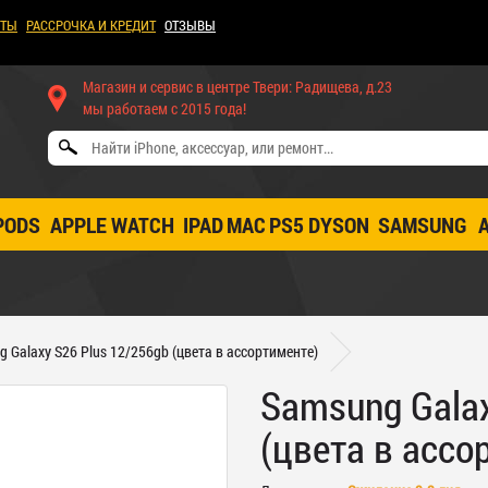
КТЫ
РАССРОЧКА И КРЕДИТ
ОТЗЫВЫ
Магазин и сервис в центре Твери: Радищева, д.23
мы работаем с 2015 года!
PODS
APPLE WATCH
IPAD
MAC
PS5
DYSON
SAMSUNG
 Galaxy S26 Plus 12/256gb (цвета в ассортименте)
Samsung Galax
(цвета в ассо