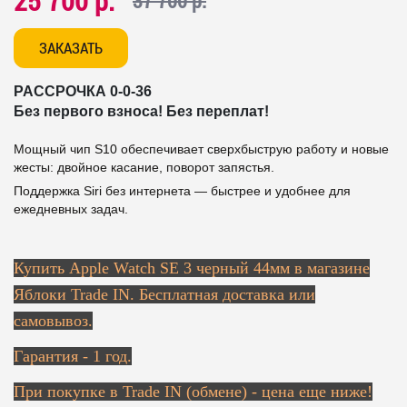
25 700 р.
37 700 р.
ЗАКАЗАТЬ
РАССРОЧКА 0-0-36
Без первого взноса! Без переплат!
Мощный чип S10 обеспечивает сверхбыструю работу и новые
жесты: двойное касание, поворот запястья.
Поддержка Siri без интернета — быстрее и удобнее для
ежедневных задач.
Купить Apple Watch SE 3 черный 44мм в магазине
Яблоки Trade IN. Бесплатная доставка или
самовывоз.
Гарантия - 1 год.
При покупке в Trade IN (обмене) - цена еще ниже!