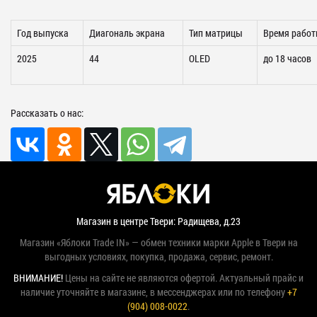
Год выпуска
Диагональ экрана
Тип матрицы
Время рабо
2025
44
OLED
до 18 часов
Рассказать о нас:
Магазин в центре Твери: Радищева, д.23
Магазин «Яблоки Trade IN» — обмен техники марки Apple в Твери на
выгодных условиях, покупка, продажа, сервис, ремонт.
ВНИМАНИЕ!
Цены на сайте не являются офертой. Актуальный прайс и
наличие уточняйте в магазине, в мессенджерах или по телефону
+7
(904) 008-0022
.